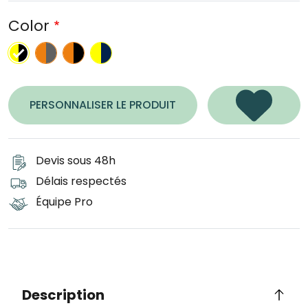
Color
orange / gris
orange / noir
jaune / bleu marine
Hi Vis Yellow / Black
PERSONNALISER LE PRODUIT
Devis sous 48h
Délais respectés
Équipe Pro
Description