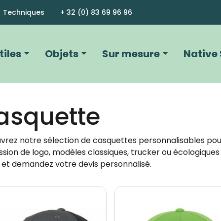
Aller au contenu principal
Techniques
+ 32 (0) 83 69 96 96
vigation principale
tiles
Objets
Sur mesure
Native 
asquette
vrez notre sélection de casquettes personnalisables pou
sion de logo, modèles classiques, trucker ou écologiques
 et demandez votre devis personnalisé.
Image