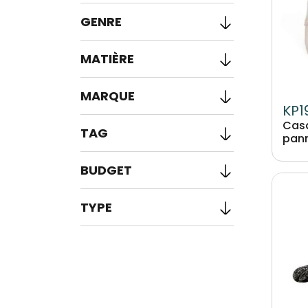
GENRE
MATIÈRE
MARQUE
KP1
Casq
TAG
pan
BUDGET
Image
TYPE