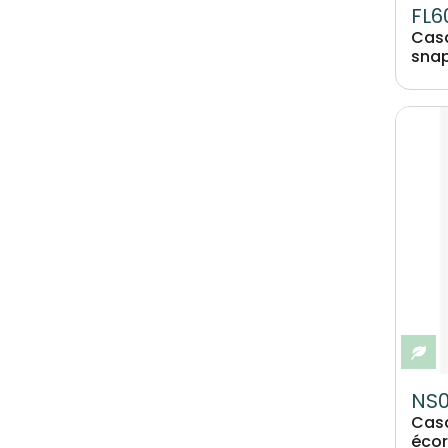
FL6
Casq
snap
Image
Ec
NS
Casq
éco