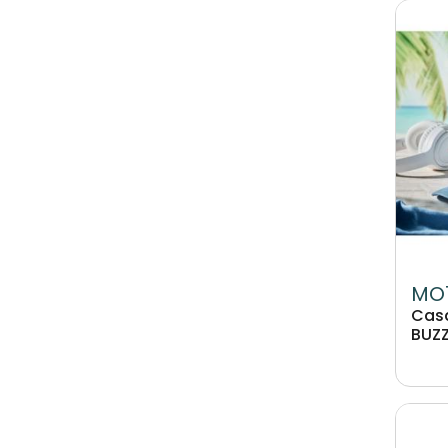
Image
MO
Casq
BUZ
Image