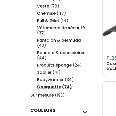
Veste
(78)
Chemise
(47)
Pull & Gilet
(14)
Vêtements de sécurité
(37)
Pantalon & bermuda
(42)
Bonnets & accessoires
FL6
(44)
Casq
Produits éponge
(24)
truc
Tablier
(41)
Bodywarmer
(34)
Image
Casquette
(74)
Sur mesure
(193)
COULEURS