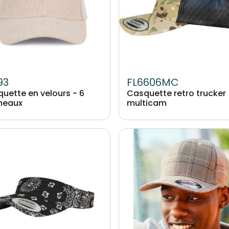
93
FL6606MC
uette en velours - 6
Casquette retro trucker
neaux
multicam
Image