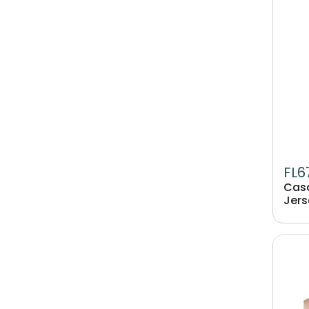
FL6
Casq
Jers
Image