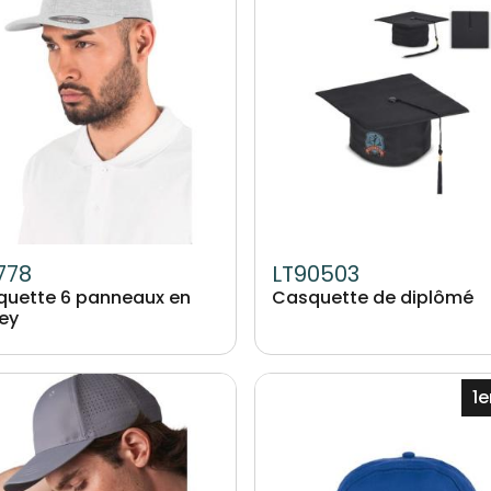
778
LT90503
uette 6 panneaux en
Casquette de diplômé
ey
Image
1e