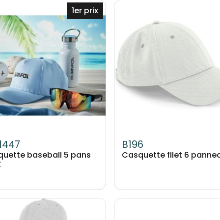
Image
1er prix
1447
B196
uette baseball 5 pans
Casquette filet 6 panne
Z
Image