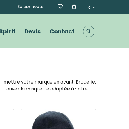
Menu du compte de l'utili
Select your language
Se connecter
Spirit
Devis
Contact
r mettre votre marque en avant. Broderie,
 : trouvez la casquette adaptée à votre
Image