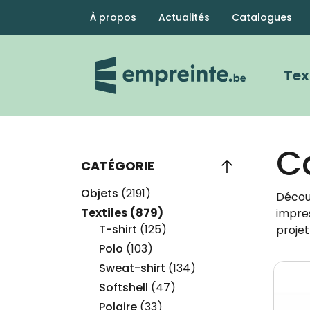
Menu Secondaire
À propos
Actualités
Catalogues
Na
Tex
C
CATÉGORIE
Objets
(2191)
Décou
Textiles
(879)
impres
T-shirt
(125)
projet
Polo
(103)
Sweat-shirt
(134)
Image
Softshell
(47)
Polaire
(33)