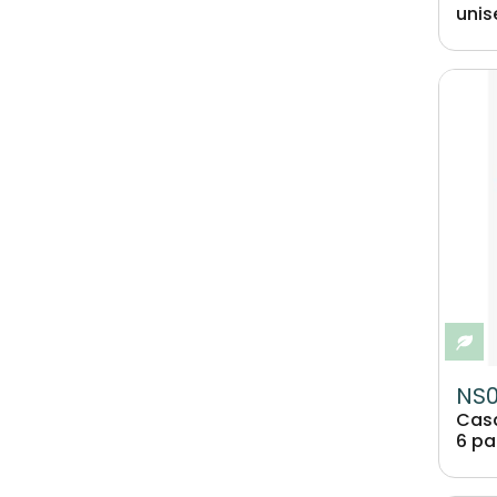
unis
Image
Ec
NS
Cas
6 pa