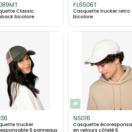
089MT
FL6506T
uette Classic
Casquette trucker retro
back bicolore
bicolore
Image
o-responsable
Eco-responsable
036
NS016
uette trucker
Casquette écoresponsa
responsable 6 panneaux
en velours côtelé 6