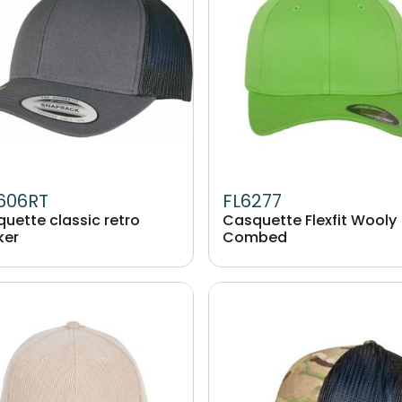
606RT
FL6277
uette classic retro
Casquette Flexfit Wooly
ker
Combed
Image