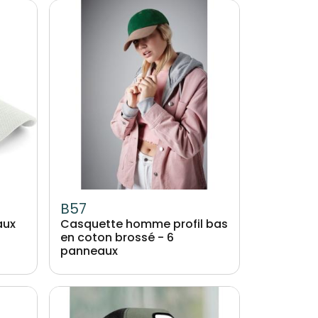
Image
B57
aux
Casquette homme profil bas
en coton brossé - 6
panneaux
Image