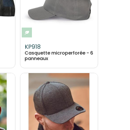
Eco-responsable
KP918
Casquette microperforée - 6
panneaux
Image