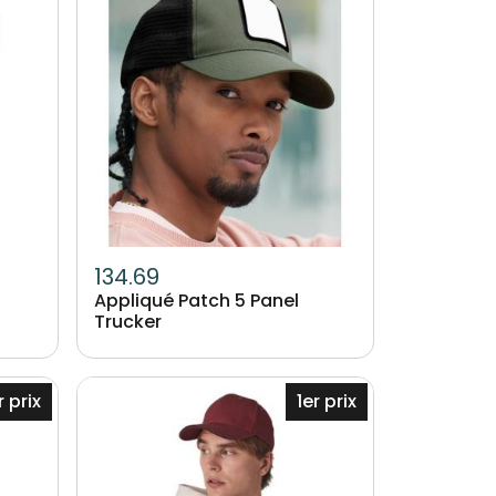
134.69
Appliqué Patch 5 Panel
Trucker
Image
r prix
1er prix