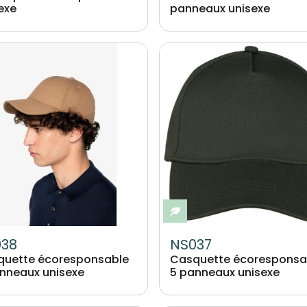
exe
panneaux unisexe
Image
o-responsable
Eco-responsable
038
NS037
quette écoresponsable
Casquette écoresponsa
nneaux unisexe
5 panneaux unisexe