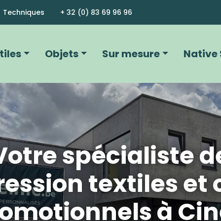
Aller au contenu principal
Techniques
+ 32 (0) 83 69 96 96
vigation principale
tiles
Objets
Sur mesure
Native 
Votre spécialiste d
ression textiles et 
omotionnels à Ci