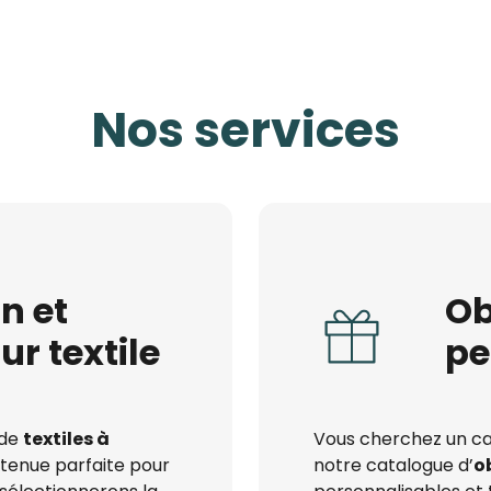
Nos services
n et
Ob
ur textile
pe
 de
textiles à
Vous cherchez un cad
 tenue parfaite pour
notre catalogue d’
o