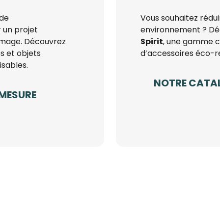
 de
Vous souhaitez rédui
 un projet
environnement ? Déc
image. Découvrez
Spirit
, une gamme c
s et objets
d’accessoires éco-r
isables.
NOTRE CATA
 MESURE