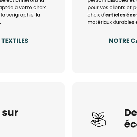
sélectionnerons la
personnalisables et 
aptée à votre choix
pour vos clients et 
la sérigraphie, la
choix d'
articles éc
.
matériaux durables 
TEXTILES
NOTRE C
 sur
De
éc