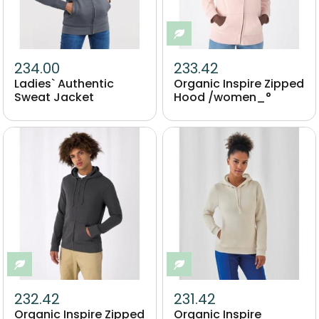
Eco-responsable
234.00
233.42
Ladies` Authentic
Organic Inspire Zipped
Sweat Jacket
Hood /women_°
Image
Image
Eco-responsable
Eco-responsable
232.42
231.42
Organic Inspire Zipped
Organic Inspire