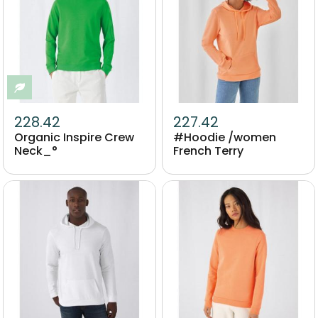
Eco-responsable
228.42
227.42
Organic Inspire Crew
#Hoodie /women
Neck_°
French Terry
Image
Image