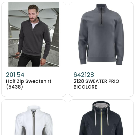
Image
Image
201.54
642128
Half Zip Sweatshirt
2128 SWEATER PRIO
(5438)
BICOLORE
Image
Image