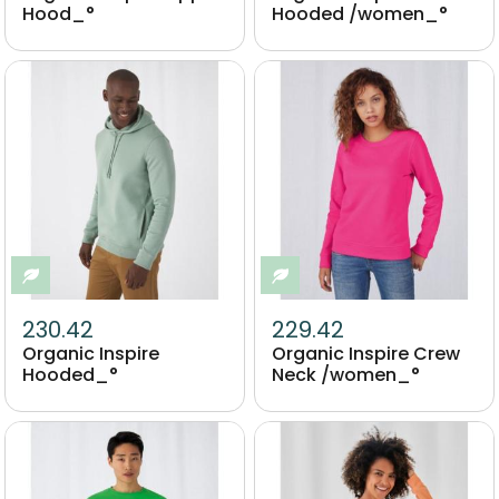
Hood_°
Hooded /women_°
Image
Image
Eco-responsable
Eco-responsable
230.42
229.42
Organic Inspire
Organic Inspire Crew
Hooded_°
Neck /women_°
Image
Image