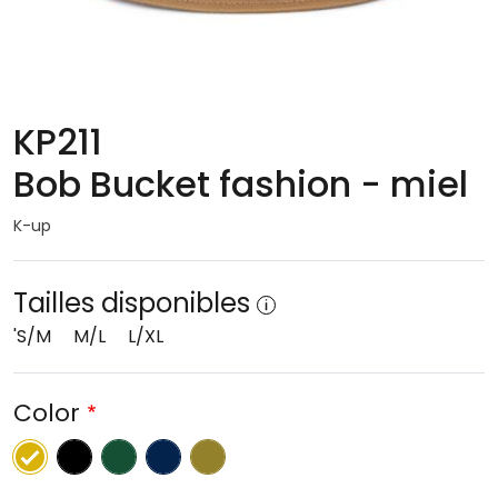
KP211
Bob Bucket fashion - miel
K-up
Tailles disponibles
'S/M
M/L
L/XL
Color
Black
Ivy Green
Blue marine
kaki délavé
miel