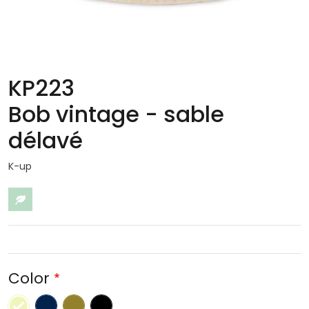
KP223
Bob vintage - sable
délavé
K-up
Eco-responsable
Color
Blue marine
kaki délavé
Black
sable délavé