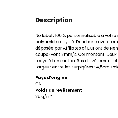
Image
Description
No label : 100 % personnalisable à votr
Image
polyamide recyclé. Doudoune avec remb
déposée par Affiliates of DuPont de Nemo
coupe-vent 3mm/s. Col montant. Deux poc
recyclé ton sur ton. Bas de vêtement e
Image
Largeur entre les surpiqûres : 4,5cm. Poi
Pays d'origine
CN
Poids du revêtement
35 g/m²
Image