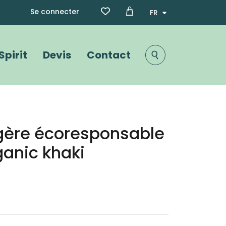
Menu du compte de l'utili
Select your language
Se connecter
Spirit
Devis
Contact
Image
gère écoresponsable
anic khaki