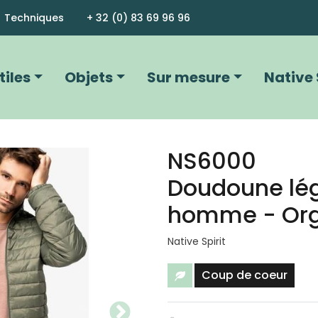
Aller au contenu principal
Techniques
+ 32 (0) 83 69 96 96
vigation principale
tiles
Objets
Sur mesure
Native 
NS6000
Image
Doudoune lé
homme - Org
Native Spirit
Eco-responsable
Coup de coeur