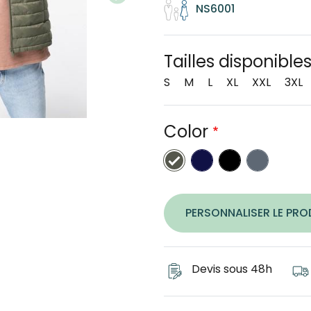
NS6001
Tailles disponible
S
M
L
XL
XXL
3XL
Color
Navy Blue
Black
Mineral
Organic khaki
PERSONNALISER LE PRO
Devis sous 48h