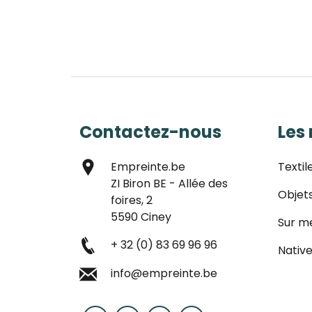
Contactez-nous
Les
Empreinte.be
Textil
ZI Biron BE - Allée des
Objet
foires, 2
5590 Ciney
Sur m
+ 32 (0) 83 69 96 96
Native
info@empreinte.be