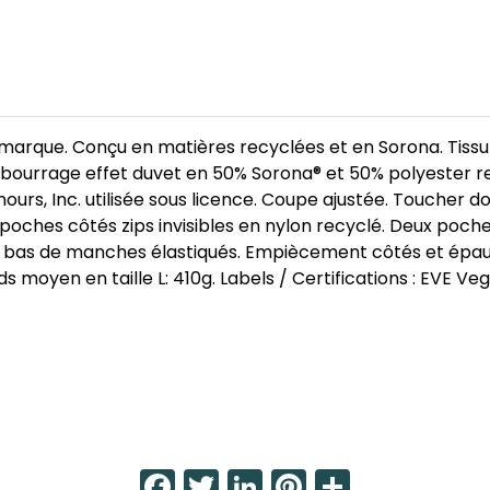
e marque. Conçu en matières recyclées et en Sorona. Tissu
ourrage effet duvet en 50% Sorona® et 50% polyester r
urs, Inc. utilisée sous licence. Coupe ajustée. Toucher do
hes côtés zips invisibles en nylon recyclé. Deux poches i
t bas de manches élastiqués. Empiècement côtés et épau
ds moyen en taille L: 410g. Labels / Certifications : EVE Ve
Facebook
Twitter
LinkedIn
Pinterest
Share