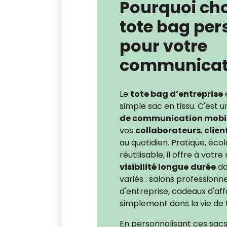
Pourquoi choi
tote bag per
pour votre
communicat
Le
tote bag d’entreprise
e
simple sac en tissu. C'est 
de communication mobi
vos
collaborateurs
,
clien
au quotidien. Pratique, éco
réutilisable, il offre à vot
visibilité longue
durée
da
variés : salons profession
d'entreprise, cadeaux d'aff
simplement dans la vie de t
En personnalisant ces sac