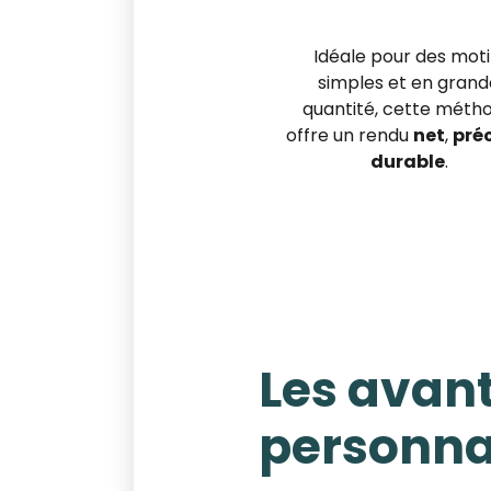
Idéale pour des moti
simples et en gran
quantité, cette méth
offre un rendu
net
,
pré
durable
.
Les avan
personnal