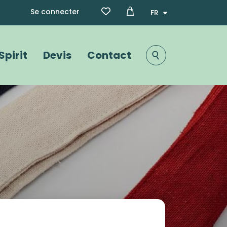
Menu du compte de l'utili
Select your language
Se connecter
Spirit
Devis
Contact