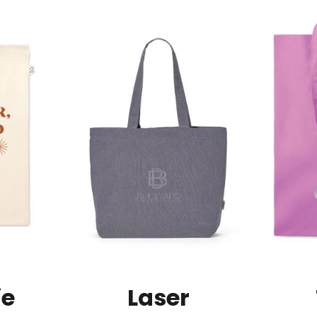
Image
Image
ie
Laser