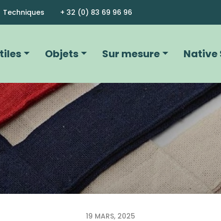
Aller au contenu principal
Techniques
+ 32 (0) 83 69 96 96
vigation principale
tiles
Objets
Sur mesure
Native 
19 MARS, 2025