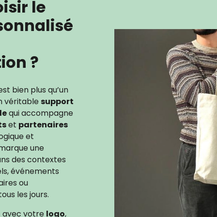
sir le
sonnalisé
Image
ion ?
st bien plus qu’un
un véritable
support
le
qui accompagne
ts
et
partenaires
logique et
re marque une
ns des contextes
nels, événements
aires ou
ous les jours.
s avec votre
logo
,