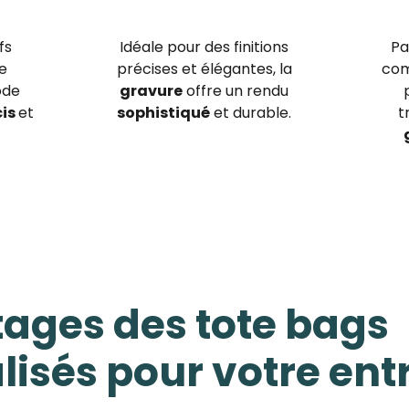
fs
Idéale pour des finitions
Pa
de
précises et élégantes, la
com
ode
gravure
offre un rendu
cis
et
sophistiqué
et durable.
t
tages des tote bags
isés pour votre ent