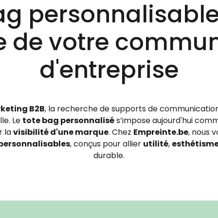
g personnalisable :
e de votre commun
d'entreprise
keting B2B
, la recherche de supports de communication
le. Le
tote bag personnalisé
s’impose aujourd'hui comme
r la
visibilité d'une marque
. Chez
Empreinte.be
, nous 
personnalisables
, conçus pour allier
utilité
,
esthétism
durable.