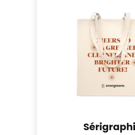
Image
Sérigraph