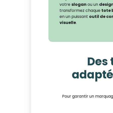
votre
slogan
ou un
desig
transformez chaque
tote 
en un puissant
outil de c
visuelle
.
Des 
adapté
Pour garantir un marquag