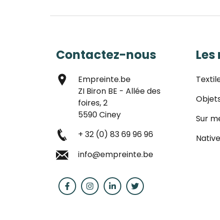
Contactez-nous
Les
Empreinte.be
Textil
ZI Biron BE - Allée des
Objet
foires, 2
5590 Ciney
Sur m
+ 32 (0) 83 69 96 96
Native
info@empreinte.be