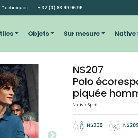
Aller au contenu principal
Techniques
+ 32 (0) 83 69 96 96
vigation principale
tiles
Objets
Sur mesure
Native 
NS207
Image
Polo écoresp
piquée homme
Native Spirit
NS208
NS20