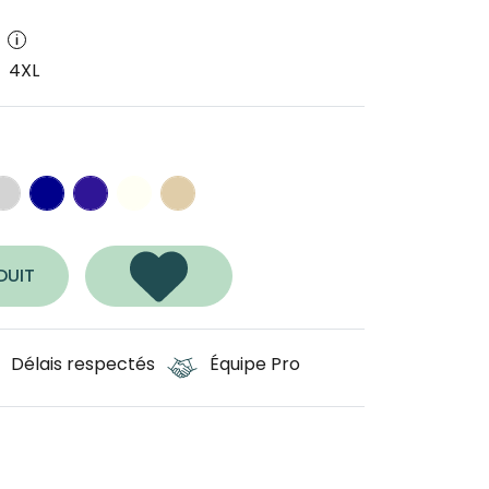
s
4XL
é
lavé
te
ris clair chiné
bleu foncé
bleu marine classique
ivoire
sable foncé
DUIT
Délais respectés
Équipe Pro