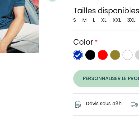
Tailles disponible
S
M
L
XL
XXL
3XL
Color
Black
rouge chin
kaki dé
Whi
g
bleu saphir
PERSONNALISER LE PRO
Devis sous 48h