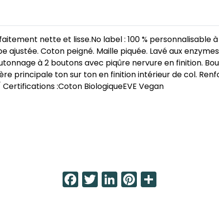
itement nette et lisse.No label : 100 % personnalisable 
 ajustée. Coton peigné. Maille piquée. Lavé aux enzymes. 
utonnage à 2 boutons avec piqûre nervure en finition. Bo
 principale ton sur ton en finition intérieur de col. Renf
/ Certifications :Coton BiologiqueEVE Vegan
Facebook
Twitter
LinkedIn
Pinterest
Share