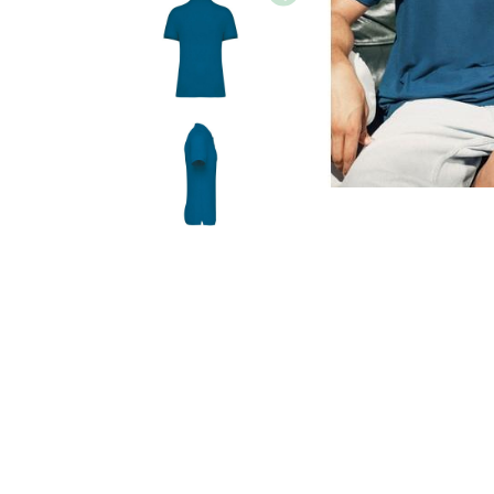
Image
Image