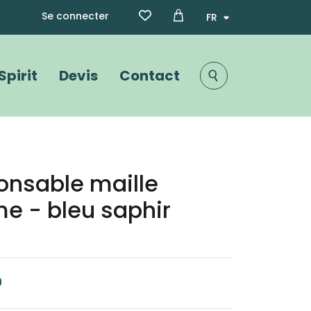
Menu du compte de l'utili
Select your language
Se connecter
Spirit
Devis
Contact
Image
onsable maille
 - bleu saphir
9