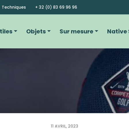
Aller au contenu principal
Techniques
+ 32 (0) 83 69 96 96
vigation principale
tiles
Objets
Sur mesure
Native 
11 AVRIL, 2023