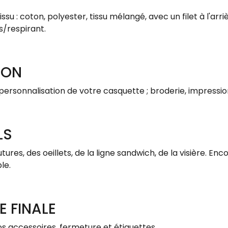
su : coton, polyester, tissu mélangé, avec un filet à l'arriè
s/respirant.
ION
 personnalisation de votre casquette ; broderie, impress
LS
ures, des oeillets, de la ligne sandwich, de la visière. Enc
ble.
E FINALE
os accessoires, fermeture et étiquettes.