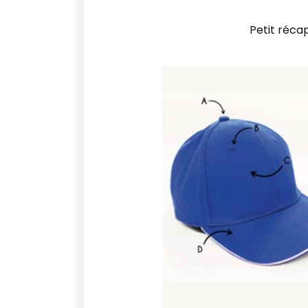
Petit réca
Image