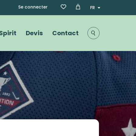
Menu du compte de l'utili
Select your language
Se connecter
Spirit
Devis
Contact